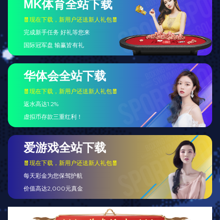
五大核心功能 · 场景整
合
从赛事直播到多端互动，构建九游生态闭环
体育赛事直播
同步覆盖全球重要赛事，配备高清信号源与
多语言解说选项。用户可通过九游注册平台
轻松找到关注比赛，实现多屏同步观赛。